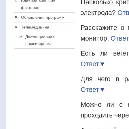
Насколько кри
Влияние внешних
факторов
электрода?
От
Обновления программ
Расскажите о 
Телемедицина
Дистанционная
монитор.
Отве
расшифровка
Есть ли веге
Ответ▼
Для чего в р
Ответ▼
Можно ли с к
проходить чер