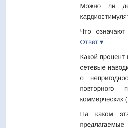
Можно ли де
кардиостимул
Что означают
Ответ▼
Какой процент
сетевые наводк
о непригодно
повторного 
коммерческих 
На каком эта
предлагаемы