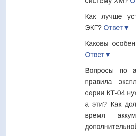
систему ХМ?
О
Как лучше ус
ЭКГ?
Ответ▼
Каковы особен
Ответ▼
Вопросы по а
правила эксп
серии КТ-04 ну
а эти? Как до
время аккум
дополнительно